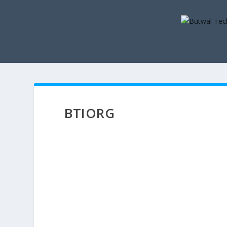
BTIORG
btior
About
About
Posts